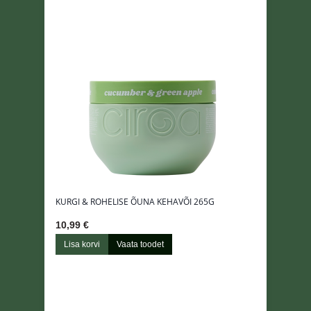
KURGI & ROHELISE ÕUNA KEHAVÕI 265G
10,99 €
Lisa korvi
Vaata toodet