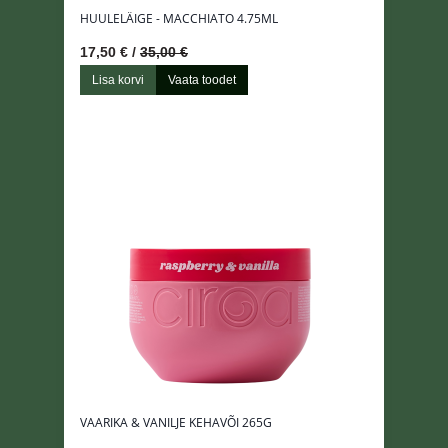
HUULELÄIGE - MACCHIATO 4.75ML
17,50 € /
35,00 €
Lisa korvi
Vaata toodet
VAARIKA & VANILJE KEHAVÕI 265G