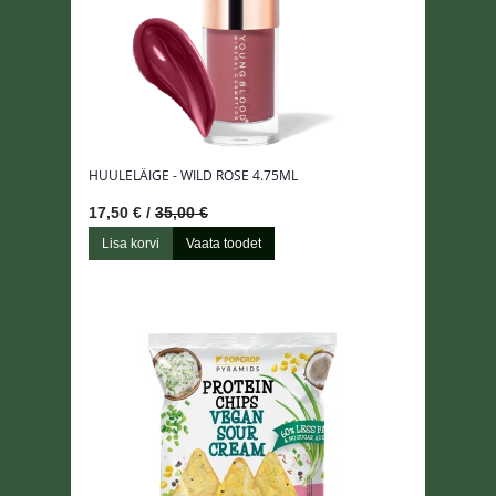
HUULELÄIGE - WILD ROSE 4.75ML
17,50 € /
35,00 €
Lisa korvi
Vaata toodet