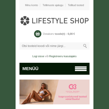
Minu konto
Tellimuste ajalugu
Tellitud tooted
Ostukorv
toode(t) -
0,00
€
Logi sisse
või
Registreeru kasutajaks
MENÜÜ