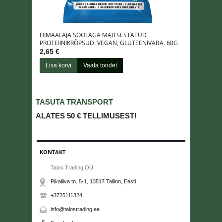
HIMAALAJA SOOLAGA MAITSESTATUD
PROTEIINIKRÕPSUD. VEGAN, GLUTEENIVABA. 60G
2,65 €
Lisa korvi
Vaata toodet
TASUTA TRANSPORT
ALATES
50 €
TELLIMUSEST!
KONTAKT
Talos Trading OÜ
Pikaliiva tn. 5-1, 13517
Tallinn
, Eesti
+3725111324
info@talostrading.ee