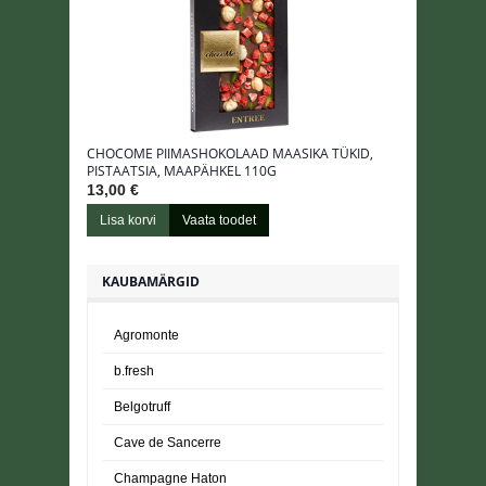
CHOCOME PIIMASHOKOLAAD MAASIKA TÜKID,
JUUSTU-JA
PISTAATSIA, MAAPÄHKEL 110G
PROTEIIN
13,00 €
2,65 €
Lisa korvi
Vaata toodet
Lisa korv
KAUBAMÄRGID
Agromonte
b.fresh
Belgotruff
Cave de Sancerre
Champagne Haton