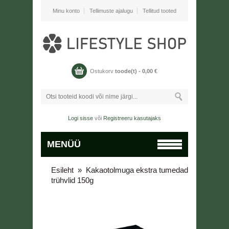
Minu konto
Tellimuste ajalugu
Tellitud tooted
Ostukorv
toode(t) -
0,00
€
Logi sisse
või
Registreeru kasutajaks
MENÜÜ
Esileht
»
Kakaotolmuga ekstra tumedad
trühvlid 150g