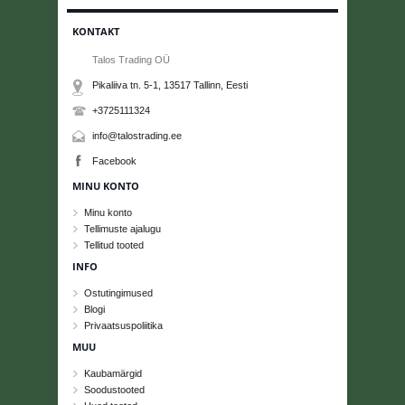
KONTAKT
Talos Trading OÜ
Pikaliiva tn. 5-1, 13517
Tallinn
, Eesti
+3725111324
info@talostrading.ee
Facebook
MINU KONTO
Minu konto
Tellimuste ajalugu
Tellitud tooted
INFO
Ostutingimused
Blogi
Privaatsuspoliitika
MUU
Kaubamärgid
Soodustooted