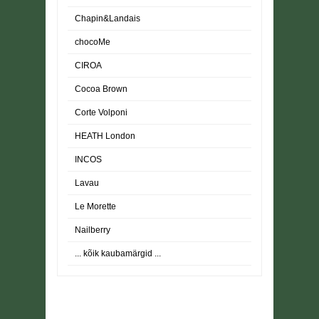
Chapin&Landais
chocoMe
CIROA
Cocoa Brown
Corte Volponi
HEATH London
INCOS
Lavau
Le Morette
Nailberry
... kõik kaubamärgid ...