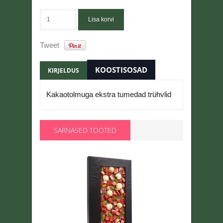
Lisa korvi
Tweet
KOOSTISOSAD
KIRJELDUS
Kakaotolmuga ekstra tumedad trühvlid
SARNASED TOOTED